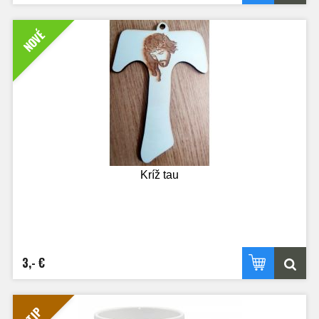
NOVÉ
Kríž tau
3,- €
TIP