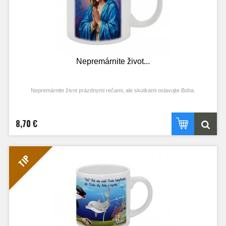
Nepremárnite život...
Nepremárnite život prázdnymi rečami, ale skutkami oslavujte Boha.
8,70 €
TIP