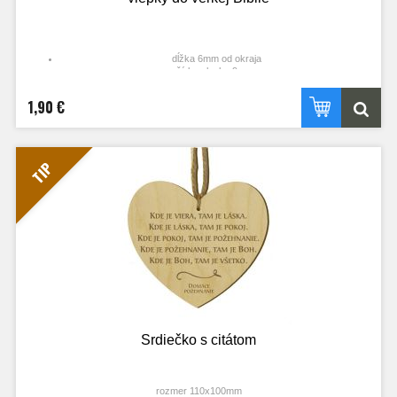
dĺžka 6mm od okraja
šírka vlepky 9 mm
1,90 €
TIP
Srdiečko s citátom
rozmer 110x100mm