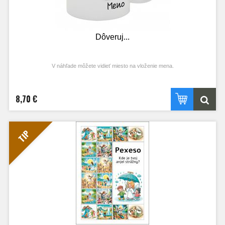
Dôveruj...
V náhľade môžete vidieť miesto na vloženie mena.
8,70 €
TIP