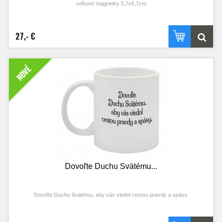
veľkosť magnetky 5,7x6,7cm
27,- €
NOVÉ
Dovoľte Duchu Svätému...
Dovoľte Duchu Svätému, aby vás viedol cestou pravdy a spásy.