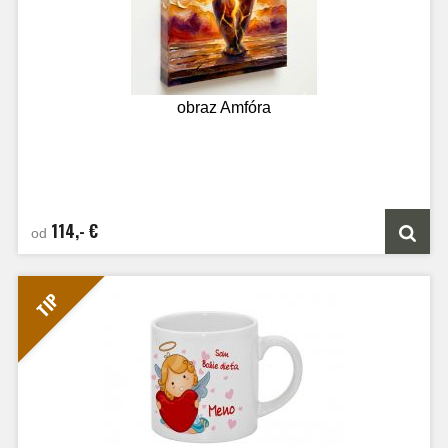
obraz Amfóra
114,- €
od
TIP