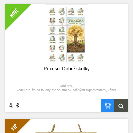
Každý pár kariet predstavuje iný kvet z Božej záhrady, či už sú to majestátne
ľalie, jemné orchidey alebo pestrofarebné gerbery. Každý z týchto kvetov je
NOVÉ
malým zázrakom, ktorý nás učí vnímať a oceniť krásu sveta okolo nás.
Vitajte teda v Božej záhrade, kde sa krása prírody snúbi s pokojom a harmóniou.
Táto špeciálna edícia pexesa vám prinesie zázraky kvitnúcich rastlín, ktoré
rozveselia vašu myseľ a dušu.
Prajeme vám veľa radosti pri tejto hre.
Pexeso: Dobré skutky
Milé deti,
vedeli ste, že na to, aby ste sa stali skutočnými superhrdinami, vôbec
nepotrebujete lietajúci plášť, tajnú masku ani zázračnú supersilu? Vaša najväčšia
sila sa totiž ukrýva priamo vo vašom vnútri – je ňou vaše dobré srdce a ochota
pomáhať iným. Toto pexeso nie je len obyčajná hra na hľadanie rovnakých
4,- €
obrázkov, ale je to vaša tajná príručka pre každodenné hrdinstvá. Na kartičkách
objavíte kopec inšpirácie, ako môžete jednoducho vyčariť úsmev na tvári
kamarátovi, rodičom alebo dokonca aj zvieratkám v lese. Uvidíte, že niekedy
stačí len podržať dvere, milo pozdraviť, podeliť sa o hračku alebo poliať smädný
kvietok.
TIP
Možno sa vám to zdajú byť len maličkosti, no práve tieto malé činy robia náš
svet oveľa krajším a lepším miestom pre život. Pri otáčaní kartičiek si nielen