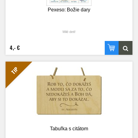
Pexeso: Božie dary
Milé deti!
Vitajte pri tejto výnimočnej hre, v ktorej sú ukryté tie najvzácnejšie poklady –
Božie dary.
4,- €
Možno sa teraz pýtate, čo presne tieto dary znamenajú a kde ich môžete vo
svojom živote nájsť. Nie sú to žiadne kúzla, ale skutočný prejav obrovskej Božej
lásky a starostlivosti o každého z nás.
Niektoré z nich vidíte okolo seba každý jeden deň, hneď ako sa ráno zobudíte.
Je to napríklad hrejivé slniečko na oblohe, krásna príroda, roztomilé zvieratká či
TIP
dobré jedlo na vašom stole. Iné dary sú však očiam neviditeľné a nosíte si ich
bezpečne schované priamo vo svojom srdiečku. Patrí medzi ne aj vaša veľká
odvaha, ktorú v sebe nájdete, keď sa niečoho veľmi bojíte. Je to tiež vzácne
priateľstvo a úprimné odpustenie, ktoré vám pomôže znova sa usmiať a
nehnevať sa.
Všetky tieto nádherné veci sme dostali od Boha úplne nezištne, aby bol náš
spoločný život na zemi zmysluplný a plný svetla. Pri otáčaní každej kartičky sa
môžete na chvíľu zastaviť a zamyslieť sa nad tým, aké konkrétne obdarovanie
práve držíte v rukách. Môžete sa o obrázkoch rozprávať s kamarátmi či rodičmi
a spomenúť si, kedy ste daný dar sami pocítili.
Prajeme vám pri hre bystré očká a nezabudnite, že tým úplne najkrajším darom
pre tento svet ste vy sami!
Tabuľka s citátom