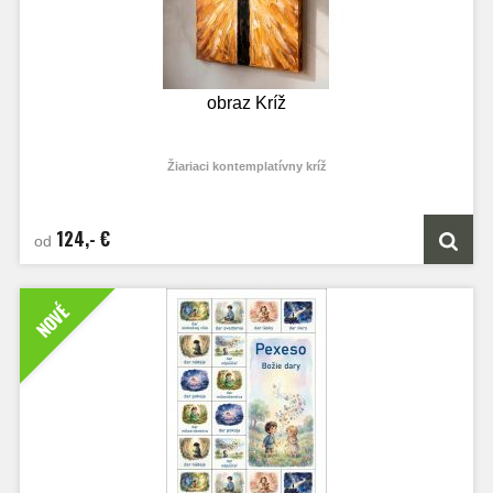
obraz Kríž
Žiariaci kontemplatívny kríž
Umenie, ktoré prináša pokoj a svetlo do vášho domova.
124,- €
od
NOVÉ