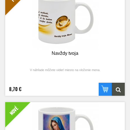
Navždy tvoja
V náhľade môžete vidieť miesto na vloženie mena.
8,70 €
NOVÉ