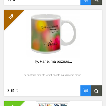
prarodičia Adam a Eva, patriarcha Abrahám
Noe, Jozef Egyptský
proroci - Abdiáš, Amos, Eliáš, Ezechiel, Izaiáš, Jeremiáš, Joel, Jonáš, Micheáš,
Mojžiš a Oziáš
sudcovia Debora a Samson
TIP
králi - Ezechiáš, Jeroboam, Dávid a Šalamún
biblické ženy - Abigail, Alžbeta, Ester, Judita, Lótova žena, Rahab, Ráchel,
Rebeka, Rút a Sára
veľkňaz Áron
Prajeme vám veľa radosti pri tejto hre.
Ty, Pane, ma poznáš...
V náhľade môžete vidieť miesto na vloženie mena.
8,70 €