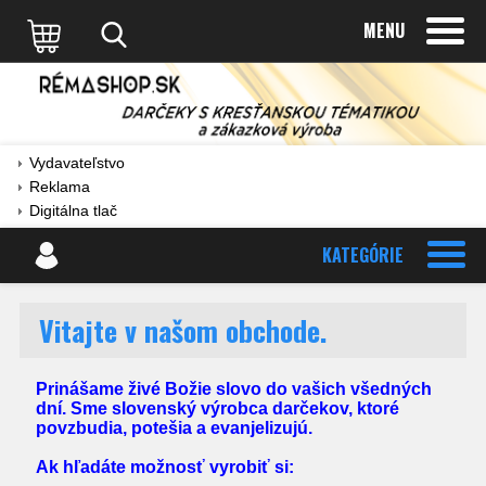
MENU
Vydavateľstvo
Reklama
Digitálna tlač
KATEGÓRIE
Vitajte v našom obchode.
Prinášame živé Božie slovo do vašich všedných
dní. Sme slovenský výrobca darčekov, ktoré
povzbudia, potešia a evanjelizujú.
Ak hľadáte možnosť vyrobiť si: