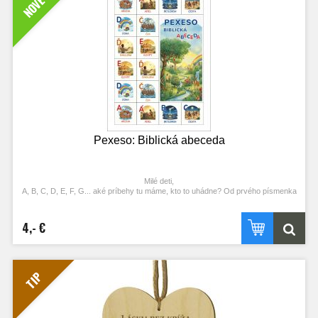
NOVÉ
Pexeso: Biblická abeceda
Milé deti,
A, B, C, D, E, F, G... aké príbehy tu máme, kto to uhádne? Od prvého písmenka
až po to posledné, čaká na vás učenie veľmi príjemné!
Milí kamaráti a šikovní budúci školáci! Vitajte pri našej dobrodružnej Biblickej
abecede. Toto pexeso nie je len o rýchlom hľadaní dvoch rovnakých obrázkov.
4,- €
Je to vaša tajná a nesmierne zábavná pomôcka, vďaka ktorej sa s ľahkosťou,
hrou a úsmevom naučíte úplne celú abecedu.
Ako to funguje? Ku každému jednému písmenku patrí jeden dôležitý príbeh,
známa postavička alebo obľúbené zvieratko z Biblie. Zatiaľ čo budete otáčať
kartičky a bystriť si svoju pamäť, nenápadne zistíte, aké písmenko patrí k
TIP
odvážnemu Dávidovi, prečo je Veľryba pri písmene V a kto je ten malý Zachej,
ktorý sa ukrýva na strome pod písmenom Z.
Každý nájdený pár je skvelou príležitosťou ukázať si nové písmenko a
porozprávať si s rodičmi o tom, aký krásny príbeh sa za obrázkom ukrýva.