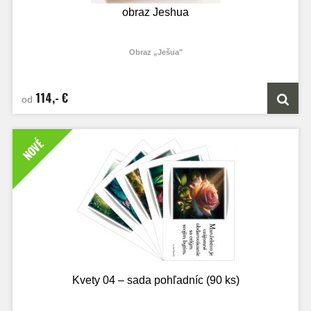
obraz Jeshua
Obraz „Ješua"
Preneste do svojho priestoru hlboké duchovné posolstvo a nadčasový pokoj s
týmto pôsobivým umeleckým dielom. Obraz „Ješua“ nie je len obyčajným
portrétom; je to vizuálne stíšenie, ktoré do miestnosti vnáša pocit prijatia, tepla a
114,- €
od
vnútornej sily.
O diele:
NOVÉ
Portrét zachytáva tvár s láskavým a prenikavým pohľadom, z ktorého vyžaruje
hlboká múdrosť a súcit. Umelecké spracovanie stavia na podmanivej práci so
svetlom, ktoré akoby sálalo priamo z vnútra postavy. Expresívne, bohato
štruktúrované ťahy štetcom dodávajú dielu dynamiku, zatiaľ čo zlatisté a zemité
tóny vytvárajú okolo tváre žiaru majestátnosti a ticha.
Kvety 04 – sada pohľadníc (90 ks)