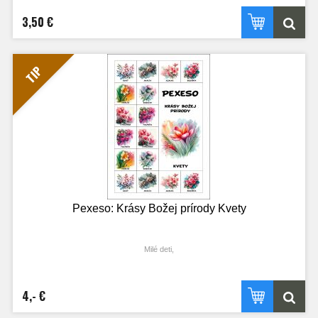
3,50 €
TIP
Pexeso: Krásy Božej prírody Kvety
Milé deti,
v tejto verzii hry sa budeme venovať pestrému svetu kvitnúcich rastlín, ktoré
obohacujú náš život krásou a vôňou.
Predstavte si, že Boh stvoril tento svet aj ako záhradu plnú nádherných kvetov.
4,- €
Pexeso o kvetoch vás zavedie do Božej záhrady plnej prekvapení, kde sa
stretnete s ružami, tulipánmi, slnečnicami, levanduľou a mnohými ďalšími kvetmi.