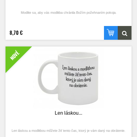
Modlite sa, aby vás modlitba chránila Božím požehnaním pokoja.
8,70 €
NOVÉ
Len láskou...
Len láskou a modlitbou môžete žiť tento čas, ktorý je vám daný na obrátenie.