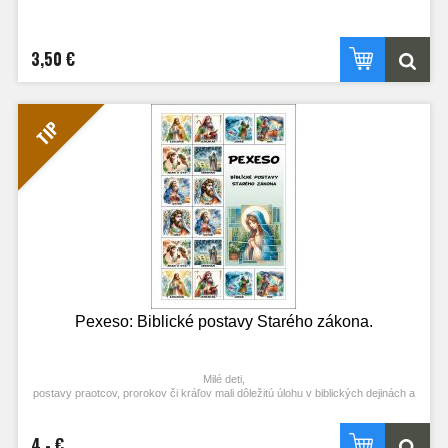
3,50 €
TIP
Pexeso: Biblické postavy Starého zákona.
Milé deti,
postavy praotcov, prorokov či kráľov mali dôležitú úlohu v biblických dejinách a
ich životy sú často používané ako príklady viery, statočnosti a poslušnosti voči
Bohu. Ich posolstvá sú stále aktuálne pre nás aj v dnešnej dobe.
Biblické postavy, ktoré nájdeš v tomto pexese:
4,- €