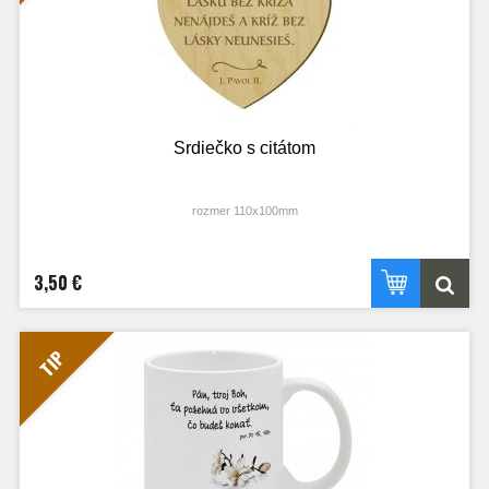
Trénujte si svoje múdre hlavičky, spoznávajte abecedu krok za krokom a
objavujte s nami posolstvá plné dobra.
Pripravte si pršteky a bystré očká, hravé učenie písmeniek sa práve začína!
Prajeme vám veľa radosti pri tejto hre.
Srdiečko s citátom
rozmer 110x100mm
3,50 €
TIP