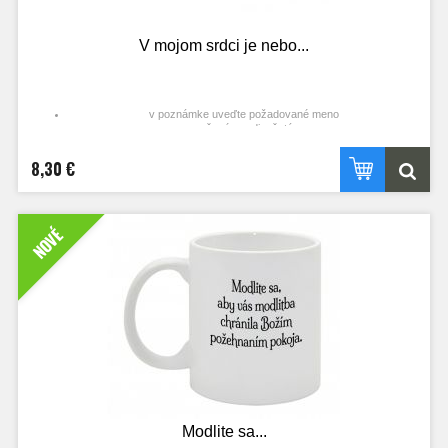
V mojom srdci je nebo...
v poznámke uveďte požadované meno
určené pre dievčatá
8,30 €
NOVÉ
Modlite sa...