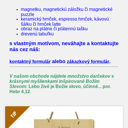
magnetku,
magnetickú záložku či
magnetické
puzzle
keramický hrnček, espresso hrnček, kávovú
šálku či hrnček latte
obraz na plátne či
plátennú tašku
drevenú tabuľku
s vlastným motívom, neváhajte a kontaktujte
nás cez náš:
alebo
.
kontaktný formulár
zákazkový formulár
V našom obchode nájdete množstvo darčekov s
krásnymi myšlienkami inšpirované Božím
Slovom:
Lebo živé je Božie slovo, účinné... por.
Hebr 4,12.
TIP