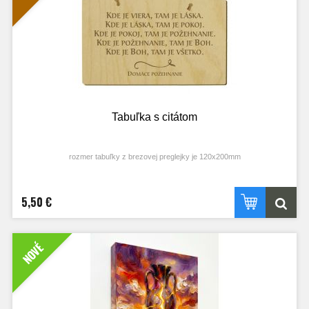
precvičíte svoju pamäť, ale zároveň získate skvelé nápady na to, čo dobré
môžete urobiť ešte dnes. Skúste si dať záväzok, že sa stanete majstrami nielen
v zbieraní dvojíc, ale aj v rozdávaní radosti vo svojom okolí. Nezabúdajte, že
každý jeden deň je nová a úžasná príležitosť urobiť niečo láskavé a ukázať, čo
vo vás je. Tak sa pohodlne usaďte, pripravte si bystré oči i otvorené srdiečka a
poďme sa spolu pustiť do hľadania dobrých skutkov!““
Prajeme vám veľa radosti pri tejto hre.
Tabuľka s citátom
rozmer tabuľky z brezovej preglejky je 120x200mm
5,50 €
NOVÉ