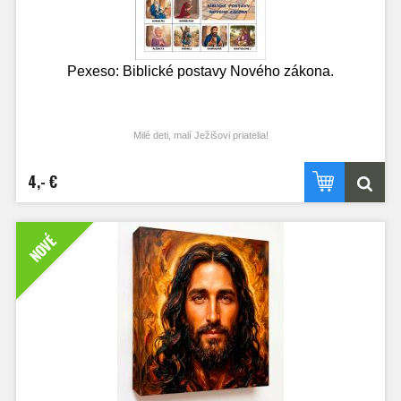
Pexeso: Biblické postavy Nového zákona.
Milé deti, malí Ježišovi priatelia!
Nový zákon nám odkrýva úžasnú pravdu o tom, ako Láska prišla na svet v
podobe Pána Ježiša a kto všetko mal tú česť stretnúť sa s Ním. Tieto obrázky
4,- €
sú ako malé okná, cez ktoré sa môžete s týmito ľuďmi zoznámiť aj vy.
Stretnete tu Pannu Máriu, ktorá s láskou povedala Bohu svoje „áno“, či slepého
Bartimeja, ktorý vďaka viere spoznal Ježiša a bol uzdravený. Je tu aj colník
NOVÉ
Matúš, ktorý bez váhania zanechal svoje bohatstvo, len aby mohol kráčať za
chudobným Majstrom z Nazareta. Uvidíte tu však aj vážnu tvár Piláta, ktorý si
radšej umyl ruky, než by urobil to, čo bolo správne, či Judáša, ktorého smutný
príbeh nám pripomína, aké dôležité je chrániť si srdiečko a ostať Ježišovi verný.
Spoznávajte ich životy, inšpirujte sa ich príkladom a snažte sa byť aj vy takými
vernými a odvážnymi kamarátmi Ježiša, ako boli tí, ktorí Ho milovali, a doprajte
radosť aj svojim blízkym. Nech tieto kartičky nie sú len zábavou na chvíľu, ale
cestou k hlbšej viere, aby ste pri ich spoznávaní zažili veľa Božej milosti a
úprimnej radosti!
Prajeme vám veľa radosti pri tejto hre.