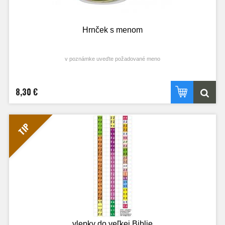
Hrnček s menom
v poznámke uveďte požadované meno
8,30 €
TIP
vlepky do veľkej Biblie