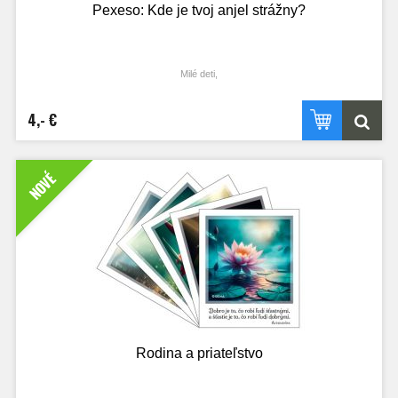
Pexeso: Kde je tvoj anjel strážny?
Milé deti,
strážny anjel je náš osobný priateľ, ktorého nám pridelil Boh.
Má niekoľko dôležitých úloh:
- Strážny anjel nás chráni pred nebezpečenstvom a pomáha nám vyhnúť sa
4,- €
zlému.
- nás vedie k dobrým myšlienkam, slovám a činom.
- sa za nás modlí a prednáša naše modlitby Bohu.
- môže s nami komunikovať pomocou myšlienok.
NOVÉ
- nám pomáha najmä v hodine smrti.
Je dôležité si uvedomiť, že strážny anjel je tu pre nás, aby nám pomohol.
Môžeme sa k nemu modliť a žiadať ho o pomoc vo všetkom. Jeho hlavnou
úlohou je pomáhať nám dostať sa do neba. Takže, strážny anjel je náš osobný
priateľ a pomocník, ktorý nás sprevádza počas celého nášho života.
Niektoré situácie v ktorých ho môžeš objaviť nájdeš v tomto pexese.
Prajeme vám veľa radosti pri tejto hre.
Vhodné aj ako katechetická pomôcka.
Rodina a priateľstvo