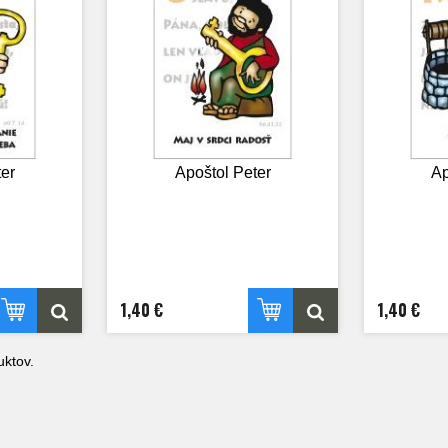
er
Apoštol Peter
Ap
1,40 €
1,40 €
ktov.