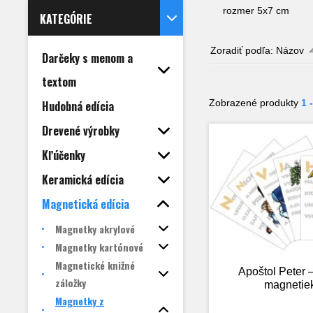
rozmer 5x7 cm
KATEGÓRIE
Zoradiť podľa:
Názov
Darčeky s menom a
textom
Zobrazené produkty
1 
Hudobná edícia
Drevené výrobky
Kľúčenky
Keramická edícia
Magnetická edícia
Magnetky akrylové
Magnetky kartónové
Magnetické knižné
Apoštol Peter 
záložky
magnetie
Magnetky z