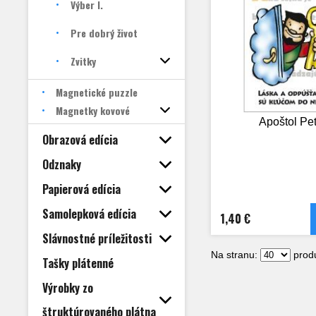
Výber I.
Pre dobrý život
Zvitky
Magnetické puzzle
Magnetky kovové
Apoštol Pet
Obrazová edícia
Odznaky
Papierová edícia
Samolepková edícia
1,40 €
Slávnostné príležitosti
Na stranu:
produ
Tašky plátenné
Výrobky zo
štruktúrovaného plátna