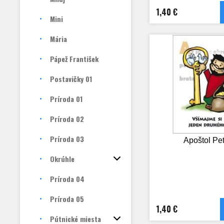
1,40 €
Mini
Mária
Pápež František
Postavičky 01
Príroda 01
Príroda 02
Príroda 03
Apoštol Pet
Okrúhle
Príroda 04
Príroda 05
1,40 €
Pútnické miesta