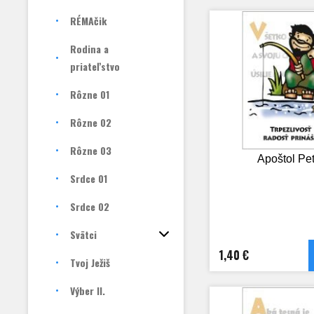
RÉMAčik
Rodina a
priateľstvo
Rôzne 01
Rôzne 02
Rôzne 03
Apoštol Pet
Srdce 01
Srdce 02
Svätci
1,40 €
Tvoj Ježiš
Výber II.