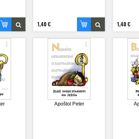
1,40 €
1,40 €
er
Apoštol Peter
Ap