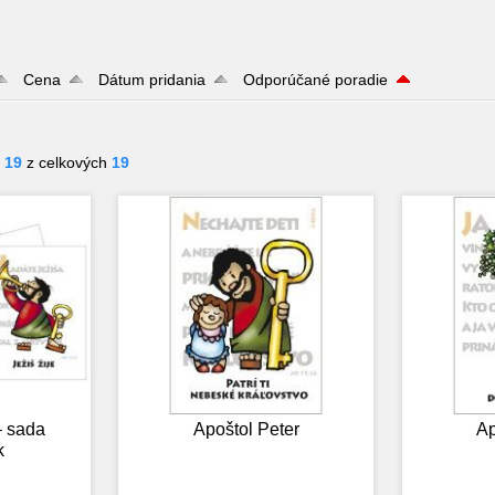
Cena
Dátum pridania
Odporúčané poradie
- 19
z celkových
19
– sada
Apoštol Peter
Ap
k