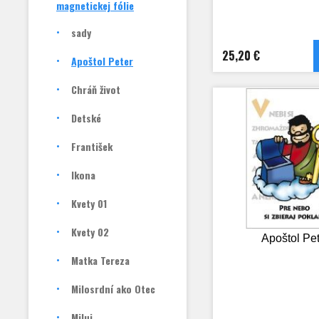
magnetickej fólie
sady
25,20 €
Apoštol Peter
Chráň život
Detské
František
Ikona
Kvety 01
Kvety 02
Apoštol Pet
Matka Tereza
Milosrdní ako Otec
Miluj