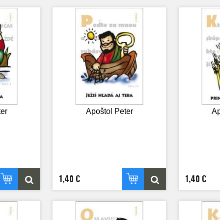
er
Apoštol Peter
Ap
1,40 €
1,40 €