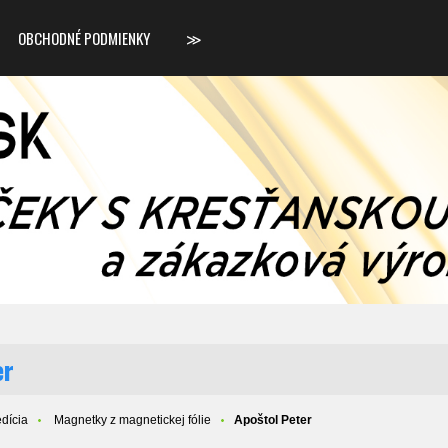
OBCHODNÉ PODMIENKY
≫
er
dícia
Magnetky z magnetickej fólie
Apoštol Peter