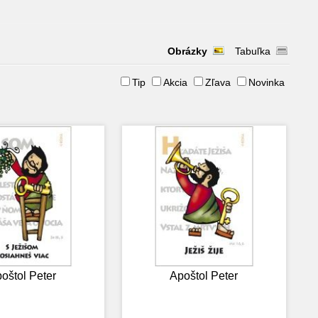
Obrázky
Tabuľka
Tip
Akcia
Zľava
Novinka
oštol Peter
Apoštol Peter