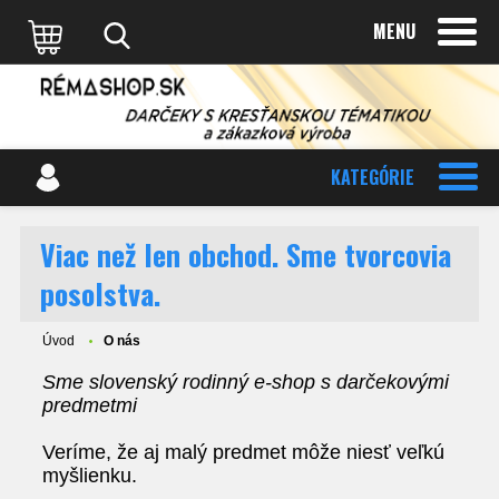
MENU
KATEGÓRIE
Viac než len obchod. Sme tvorcovia
posolstva.
Úvod
O nás
Sme slovenský rodinný e-shop s darčekovými
predmetmi
Veríme, že aj malý predmet môže niesť veľkú
myšlienku.