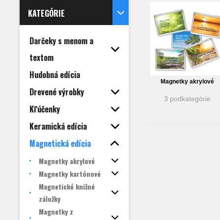
KATEGÓRIE
Darčeky s menom a
textom
Hudobná edícia
Magnetky akrylové
Drevené výrobky
3 podkategórie
Kľúčenky
Keramická edícia
Magnetická edícia
Magnetky akrylové
Magnetky kartónové
Magnetické knižné
záložky
Magnetky z