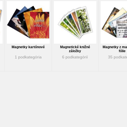
Magnetky kartónové
Magnetické knižné
Magnetky z ma
záložky
fólie
1 podkategória
6 podkategórií
35 podkate