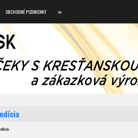
OBCHODNÉ PODMIENKY
≫
edícia
dícia