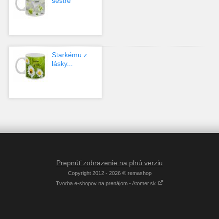
sestre
Starkému z
lásky...
Prepnúť zobrazenie na plnú verziu
Copyright 2012 - 2026 © remashop
Tvorba e-shopov na prenájom - Atomer.sk