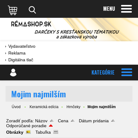
MENU
Vydavateľstvo
Reklama
Digitálna tlač
KATEGÓRIE
Mojim najmilším
Úvod
Keramická edícia
Hrnčeky
Mojim najmilším
Zoradiť podľa:
Názov
Cena
Dátum pridania
Odporúčané poradie
Obrázky
Tabuľka