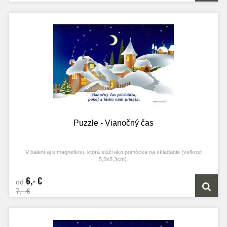
Puzzle - Vianočný čas
V balení aj s magnetkou, ktorá slúži ako pomôcka na skladanie (veľkosť
5,5x8,3cm).
6,- €
od
7,- €