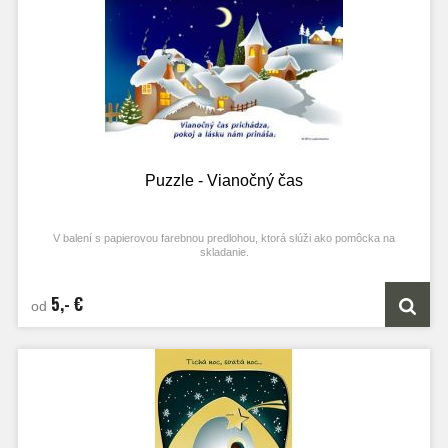
Puzzle - Vianočný čas
V balení s papierovou farebnou predlohou, ktorá slúži ako pomôcka na
skladanie.
5,- €
od