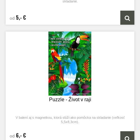
skladanie.
5,- €
od
Puzzle - Život v raji
V balení aj s magnetkou, ktorá slúži ako pomôcka na skladanie (veľkosť
5,5x8,3cm).
6,- €
od