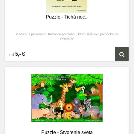
Puzzle - Tichá noc...
V balení s papierovou farebnou predlohou, ktorá slúži ako pomôcka na
skladanie.
5,- €
od
Puzzle - Stvorenie sveta