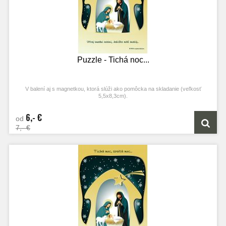
Puzzle - Tichá noc...
V balení aj s magnetkou, ktorá slúži ako pomôcka na skladanie (veľkosť
5,5x8,3cm).
6,- €
od
7,- €