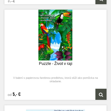
7,- €
Puzzle - Život v raji
V balení s papierovou farebnou predlohou, ktorá slúži ako pomôcka na
skladanie.
5,- €
od