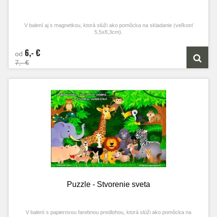
V balení aj s magnetkou, ktorá slúži ako pomôcka na skladanie (veľkosť
5,5x8,3cm).
6,- €
od
7,- €
Puzzle - Stvorenie sveta
V balení s papierovou farebnou predlohou, ktorá slúži ako pomôcka na