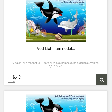
Veď Boh nám nedal...
V balení aj s magnetkou, ktorá slúži ako pomôcka na skladanie (veľkosť
5,5x8,3cm).
6,- €
od
7,- €