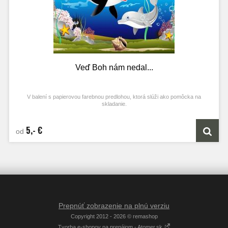
Veď Boh nám nedal...
V balení s papierovou farebnou predlohou, ktorá slúži ako pomôcka na
skladanie.
5,- €
od
Prepnúť zobrazenie na plnú verziu
Copyright 2012 - 2026 © remashop
Tvorba e-shopov na prenájom - Atomer.sk