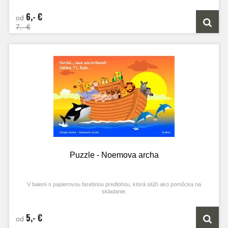
6,- €
od
7,- €
Puzzle - Noemova archa
V balení s papierovou farebnou predlohou, ktorá slúži ako pomôcka na
skladanie.
5,- €
od