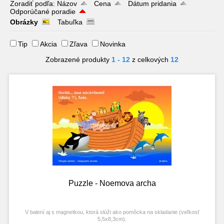
Zoradiť podľa:
Názov
Cena
Dátum pridania
Odporúčané poradie
Obrázky
Tabuľka
Tip
Akcia
Zľava
Novinka
Zobrazené produkty
1 - 12
z celkových
12
Puzzle - Noemova archa
V balení aj s magnetkou, ktorá slúži ako pomôcka na skladanie (veľkosť
5,5x8,3cm).