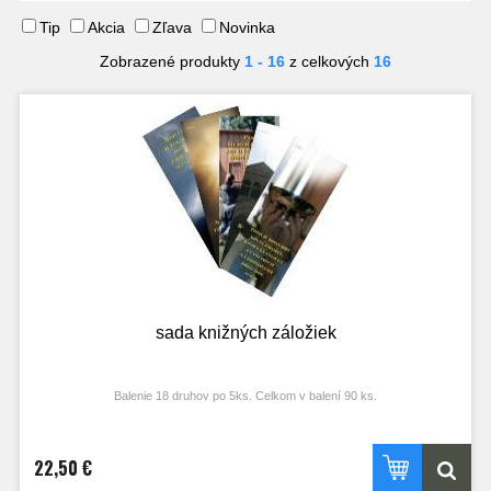
Tip
Akcia
Zľava
Novinka
Zobrazené produkty
1 - 16
z celkových
16
sada knižných záložiek
Balenie 18 druhov po 5ks. Celkom v balení 90 ks.
22,50 €