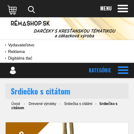
MENU
Vydavateľstvo
Reklama
Digitálna tlač
KATEGÓRIE
Srdiečko s citátom
Úvod
Drevené výrobky
Srdiečka s citátmi
Srdiečko s
citátom