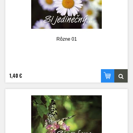
Rôzne 01
1,40 €