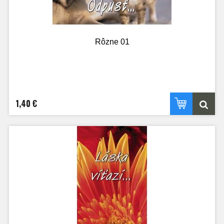
Rôzne 01
1,40 €