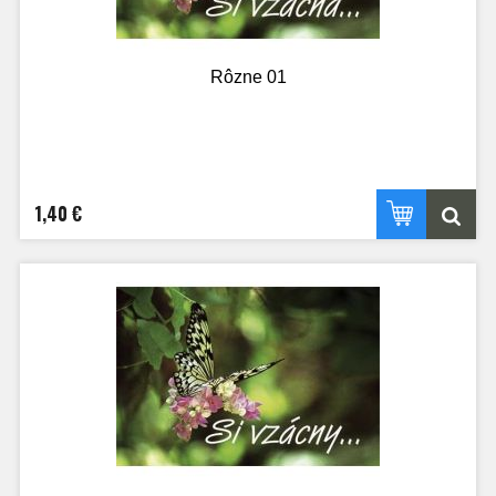
Rôzne 01
1,40 €