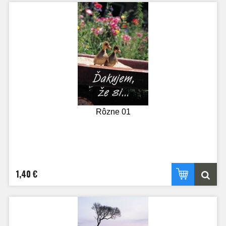
Rôzne 01
1,40 €