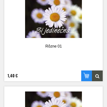
Rôzne 01
1,40 €