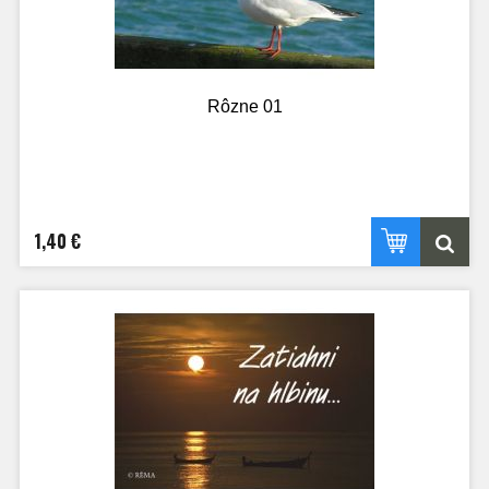
Rôzne 01
1,40 €