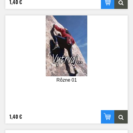
1,40 €
Rôzne 01
1,40 €