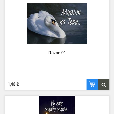
Rôzne 01
1,40 €