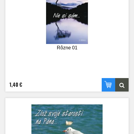
Rôzne 01
1,40 €