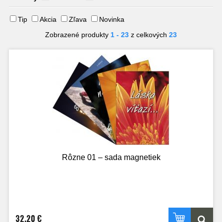
Tip
Akcia
Zľava
Novinka
Zobrazené produkty
1 - 23
z celkových
23
Rôzne 01 – sada magnetiek
32,20 €