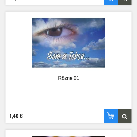
Rôzne 01
1,40 €