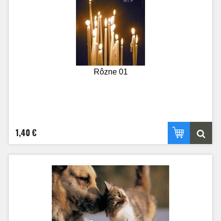
Rôzne 01
1,40 €