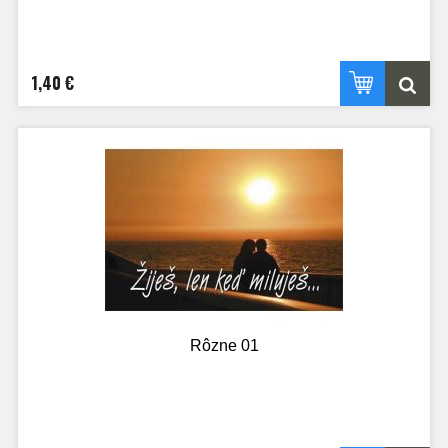
1,40 €
Rôzne 01