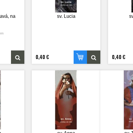
tavá, na
sv. Lucia
s
 mm
0,40 €
0,40 €