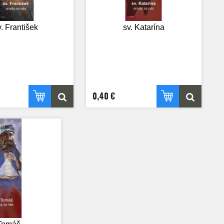
v. František
sv. Katarína
0,40 €