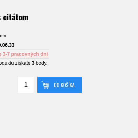
s citátom
0mm
9.06.33
o 3-7 pracovných dní
oduktu získate
3
body.
DO KOŠÍKA