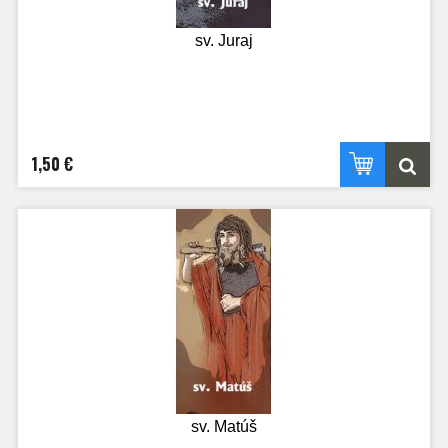
sv. Juraj
1,50 €
sv. Matúš