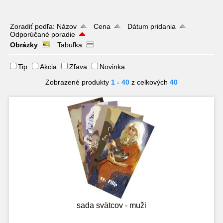
Zoradiť podľa:
Názov
Cena
Dátum pridania
Odporúčané poradie
Obrázky
Tabuľka
Tip
Akcia
Zľava
Novinka
Zobrazené produkty
1 - 40
z celkových
40
sada svätcov - muži