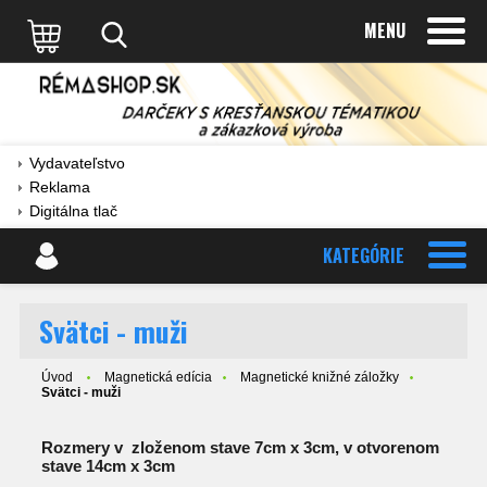
MENU
Vydavateľstvo
Reklama
Digitálna tlač
KATEGÓRIE
Svätci - muži
Úvod
Magnetická edícia
Magnetické knižné záložky
Svätci - muži
Rozmery v zloženom stave 7cm x 3cm, v otvorenom
stave 14cm x 3cm