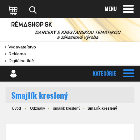
MENU
Vydavateľstvo
Reklama
Digitálna tlač
KATEGÓRIE
Smajlík kreslený
Úvod
Odznaky
smajlík kreslený
Smajlík kreslený