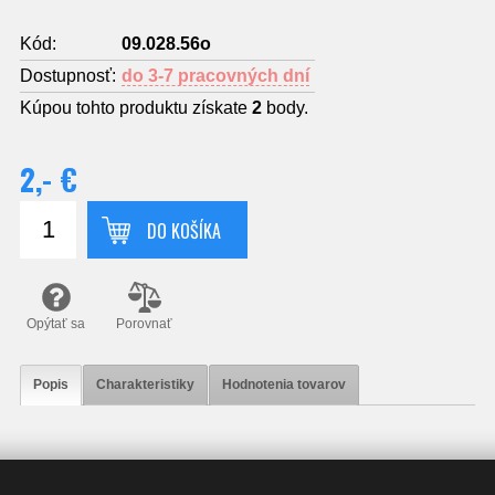
Kód:
09.028.56o
Dostupnosť:
do 3-7 pracovných dní
Kúpou tohto produktu získate
2
body.
2,- €
DO KOŠÍKA
Opýtať sa
Porovnať
Popis
Charakteristiky
Hodnotenia tovarov