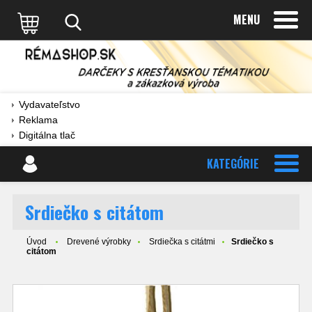
MENU
Vydavateľstvo
Reklama
Digitálna tlač
KATEGÓRIE
Srdiečko s citátom
Úvod
Drevené výrobky
Srdiečka s citátmi
Srdiečko s
citátom